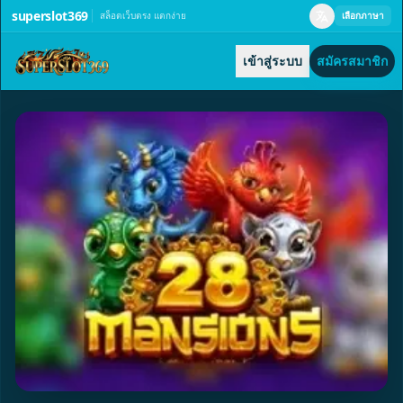
superslot369
สล็อตเว็บตรง แตกง่าย
เลือกภาษา
เข้าสู่ระบบ
สมัครสมาชิก