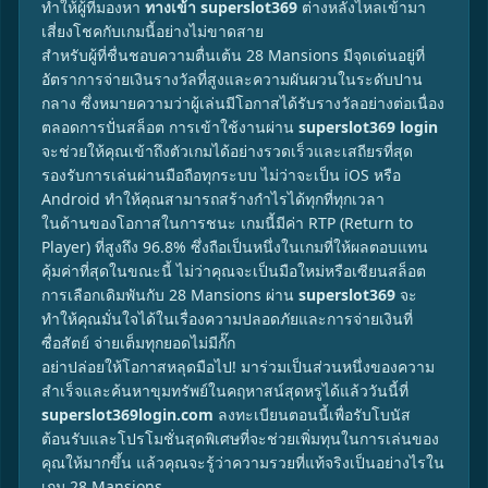
ทำให้ผู้ที่มองหา
ทางเข้า superslot369
ต่างหลั่งไหลเข้ามา
เสี่ยงโชคกับเกมนี้อย่างไม่ขาดสาย
สำหรับผู้ที่ชื่นชอบความตื่นเต้น 28 Mansions มีจุดเด่นอยู่ที่
อัตราการจ่ายเงินรางวัลที่สูงและความผันผวนในระดับปาน
กลาง ซึ่งหมายความว่าผู้เล่นมีโอกาสได้รับรางวัลอย่างต่อเนื่อง
ตลอดการปั่นสล็อต การเข้าใช้งานผ่าน
superslot369 login
จะช่วยให้คุณเข้าถึงตัวเกมได้อย่างรวดเร็วและเสถียรที่สุด
รองรับการเล่นผ่านมือถือทุกระบบ ไม่ว่าจะเป็น iOS หรือ
Android ทำให้คุณสามารถสร้างกำไรได้ทุกที่ทุกเวลา
ในด้านของโอกาสในการชนะ เกมนี้มีค่า RTP (Return to
Player) ที่สูงถึง 96.8% ซึ่งถือเป็นหนึ่งในเกมที่ให้ผลตอบแทน
คุ้มค่าที่สุดในขณะนี้ ไม่ว่าคุณจะเป็นมือใหม่หรือเซียนสล็อต
การเลือกเดิมพันกับ 28 Mansions ผ่าน
superslot369
จะ
ทำให้คุณมั่นใจได้ในเรื่องความปลอดภัยและการจ่ายเงินที่
ซื่อสัตย์ จ่ายเต็มทุกยอดไม่มีกั๊ก
อย่าปล่อยให้โอกาสหลุดมือไป! มาร่วมเป็นส่วนหนึ่งของความ
สำเร็จและค้นหาขุมทรัพย์ในคฤหาสน์สุดหรูได้แล้ววันนี้ที่
superslot369login.com
ลงทะเบียนตอนนี้เพื่อรับโบนัส
ต้อนรับและโปรโมชั่นสุดพิเศษที่จะช่วยเพิ่มทุนในการเล่นของ
คุณให้มากขึ้น แล้วคุณจะรู้ว่าความรวยที่แท้จริงเป็นอย่างไรใน
เกม 28 Mansions