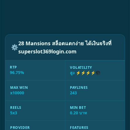
28 Mansions สล็อตแตกง่าย ได้เงินจริงที่
⚙️
superslot369login.com
RTP
VOLATILITY
96.75%
สูง ⚡⚡⚡⚡🌑
MAX WIN
PAYLINES
x10000
243
REELS
MIN BET
5x3
0.20 บาท
PROVIDER
FEATURES