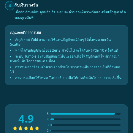
รับเงินรางวัล
4
เมื่อสัญลักษณ์จับคู่กันสำเร็จ ระบบจะคำนวณเงินรางวัลและเพิ่มเข้าสู่เครดิต
ของคุณทันที
กฎและกติกาการเล่น
สัญลักษณ์ Wild สามารถใช้แทนสัญลักษณ์อื่นๆ ได้ทั้งหมด ยกเว้น
Scatter
หากได้รับสัญลักษณ์ Scatter 3 ตัวขึ้นไป จะได้รับฟรีสปิน 10 ครั้งทันที
ระบบ Tumble จะลบสัญลักษณ์ที่ชนะออกเพื่อให้สัญลักษณ์ใหม่ตกลงมา
แทนที่ เพิ่มโอกาสชนะต่อเนื่อง
การชนะรางวัลจะคำนวณจากซ้ายไปขวาตามเส้นการจ่ายเงินที่กำหนด
ไว้
สามารถเลือกใช้โหมด Turbo Spin เพื่อให้เกมดำเนินไปอย่างรวดเร็วขึ้น
4.9
5
4
3
⭐⭐⭐⭐⭐
2