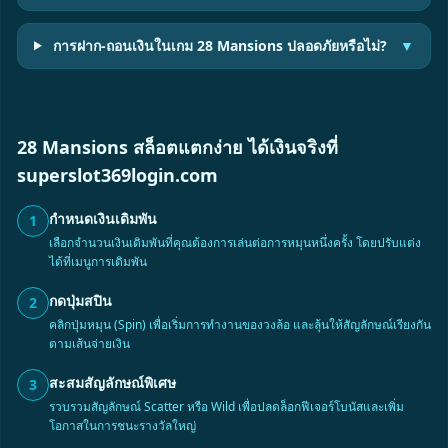
การฝาก-ถอนเงินในเกม 28 Mansions ปลอดภัยหรือไม่?
▼
28 Mansions สล็อตแตกง่าย ได้เงินจริงที่
superslot369login.com
กำหนดเงินเดิมพัน
1
เลือกจำนวนเงินเดิมพันที่คุณต้องการเล่นต่อการหมุนหนึ่งครั้ง โดยปรับแต่ง
ได้ที่เมนูการเดิมพัน
กดปุ่มสปิน
2
คลิกปุ่มหมุน (Spin) เพื่อเริ่มการทำงานของวงล้อ และลุ้นให้สัญลักษณ์เรียงกัน
ตามเส้นจ่ายเงิน
สะสมสัญลักษณ์พิเศษ
3
รวบรวมสัญลักษณ์ Scatter หรือ Wild เพื่อปลดล็อกฟีเจอร์โบนัสและเพิ่ม
โอกาสในการชนะรางวัลใหญ่