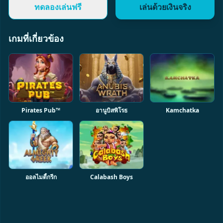
ทดลองเล่นฟรี
เล่นด้วยเงินจริง
เกมที่เกี่ยวข้อง
Pirates Pub™
อานูบิสพิโรธ
Kamchatka
ออลไมตี้กรีก
Calabash Boys