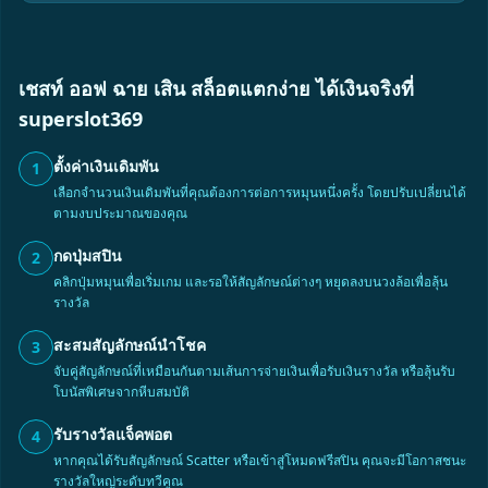
เชสท์ ออฟ ฉาย เสิน สล็อตแตกง่าย ได้เงินจริงที่
superslot369
ตั้งค่าเงินเดิมพัน
1
เลือกจำนวนเงินเดิมพันที่คุณต้องการต่อการหมุนหนึ่งครั้ง โดยปรับเปลี่ยนได้
ตามงบประมาณของคุณ
กดปุ่มสปิน
2
คลิกปุ่มหมุนเพื่อเริ่มเกม และรอให้สัญลักษณ์ต่างๆ หยุดลงบนวงล้อเพื่อลุ้น
รางวัล
สะสมสัญลักษณ์นำโชค
3
จับคู่สัญลักษณ์ที่เหมือนกันตามเส้นการจ่ายเงินเพื่อรับเงินรางวัล หรือลุ้นรับ
โบนัสพิเศษจากหีบสมบัติ
รับรางวัลแจ็คพอต
4
หากคุณได้รับสัญลักษณ์ Scatter หรือเข้าสู่โหมดฟรีสปิน คุณจะมีโอกาสชนะ
รางวัลใหญ่ระดับทวีคูณ