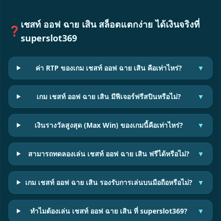
เชสท์ ออฟ ฉาย เสิน สล็อตแตกง่าย ได้เงินจริงที่
❓
superslot369
ค่า RTP ของเกม เชสท์ ออฟ ฉาย เสิน คือเท่าไหร่?
▼
เกม เชสท์ ออฟ ฉาย เสิน มีฟีเจอร์ฟรีสปินหรือไม่?
▼
เงินรางวัลสูงสุด (Max Win) ของเกมนี้คือเท่าไหร่?
▼
สามารถทดลองเล่น เชสท์ ออฟ ฉาย เสิน ฟรีได้หรือไม่?
▼
เกม เชสท์ ออฟ ฉาย เสิน รองรับการเล่นบนมือถือหรือไม่?
▼
ทำไมต้องเล่น เชสท์ ออฟ ฉาย เสิน ที่ superslot369?
▼