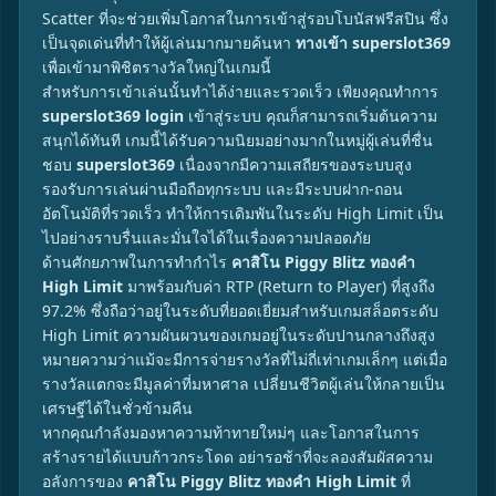
Scatter ที่จะช่วยเพิ่มโอกาสในการเข้าสู่รอบโบนัสฟรีสปิน ซึ่ง
เป็นจุดเด่นที่ทำให้ผู้เล่นมากมายค้นหา
ทางเข้า superslot369
เพื่อเข้ามาพิชิตรางวัลใหญ่ในเกมนี้
สำหรับการเข้าเล่นนั้นทำได้ง่ายและรวดเร็ว เพียงคุณทำการ
superslot369 login
เข้าสู่ระบบ คุณก็สามารถเริ่มต้นความ
สนุกได้ทันที เกมนี้ได้รับความนิยมอย่างมากในหมู่ผู้เล่นที่ชื่น
ชอบ
superslot369
เนื่องจากมีความเสถียรของระบบสูง
รองรับการเล่นผ่านมือถือทุกระบบ และมีระบบฝาก-ถอน
อัตโนมัติที่รวดเร็ว ทำให้การเดิมพันในระดับ High Limit เป็น
ไปอย่างราบรื่นและมั่นใจได้ในเรื่องความปลอดภัย
ด้านศักยภาพในการทำกำไร
คาสิโน Piggy Blitz ทองคำ
High Limit
มาพร้อมกับค่า RTP (Return to Player) ที่สูงถึง
97.2% ซึ่งถือว่าอยู่ในระดับที่ยอดเยี่ยมสำหรับเกมสล็อตระดับ
High Limit ความผันผวนของเกมอยู่ในระดับปานกลางถึงสูง
หมายความว่าแม้จะมีการจ่ายรางวัลที่ไม่ถี่เท่าเกมเล็กๆ แต่เมื่อ
รางวัลแตกจะมีมูลค่าที่มหาศาล เปลี่ยนชีวิตผู้เล่นให้กลายเป็น
เศรษฐีได้ในชั่วข้ามคืน
หากคุณกำลังมองหาความท้าทายใหม่ๆ และโอกาสในการ
สร้างรายได้แบบก้าวกระโดด อย่ารอช้าที่จะลองสัมผัสความ
อลังการของ
คาสิโน Piggy Blitz ทองคำ High Limit
ที่