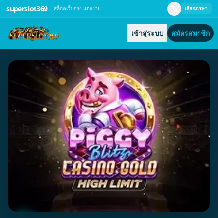
superslot369
สล็อตเว็บตรง แตกง่าย
เลือกภาษา
เข้าสู่ระบบ
สมัครสมาชิก