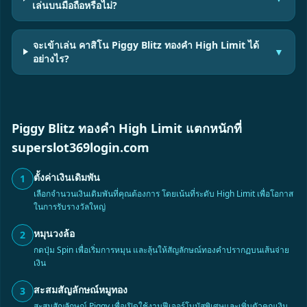
เล่นบนมือถือหรือไม่?
จะเข้าเล่น คาสิโน Piggy Blitz ทองคำ High Limit ได้
▼
อย่างไร?
Piggy Blitz ทองคำ High Limit แตกหนักที่
superslot369login.com
ตั้งค่าเงินเดิมพัน
1
เลือกจำนวนเงินเดิมพันที่คุณต้องการ โดยเน้นที่ระดับ High Limit เพื่อโอกาส
ในการรับรางวัลใหญ่
หมุนวงล้อ
2
กดปุ่ม Spin เพื่อเริ่มการหมุน และลุ้นให้สัญลักษณ์ทองคำปรากฏบนเส้นจ่าย
เงิน
สะสมสัญลักษณ์หมูทอง
3
สะสมสัญลักษณ์ Piggy เพื่อเปิดใช้งานฟีเจอร์โบนัสพิเศษและเพิ่มตัวคูณเงิน