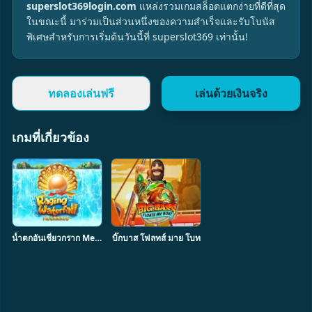
superslot369login.com
แหล่งรวมเกมสล็อตแตกง่ายที่ดีที่สุด
ในขณะนี้ มาร่วมเป็นส่วนหนึ่งของความสำเร็จและรับโบนัส
พิเศษสำหรับการเริ่มต้นวันนี้ที่ superslot369 เท่านั้น!
ทดลองเล่นฟรี
เล่นด้วยเงินจริง
เกมที่เกี่ยวข้อง
น้ำตกอันเชี่ยวกราก Megaways™
บิ๊กบาส โฟลทส์ มาย โบท