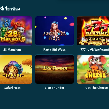
ี่เกี่ยวข้อง
28 Mansions
Party Girl Ways
777 เบลซิ่งโฮลด์แอนด์
Safari Heat
Lion Thunder
Get The Cheese