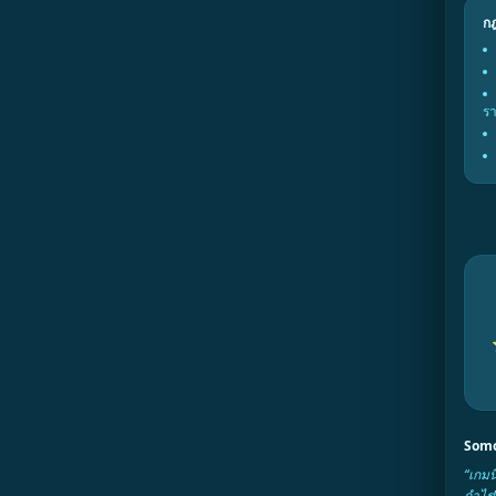
ก
รา
Somc
“เกมน
กำไร!