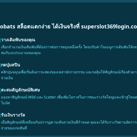
obats สล็อตแตกง่าย ได้เงินจริงที่ superslot369login.
วางเดิมพันของคุณ
เลือกจำนวนเงินเดิมพันที่ต้องการต่อการหมุนหนึ่งครั้ง โดยปรับค่าในเมนูการเดิมพันให้เ
สมกับงบประมาณของคุณ
กดปุ่มสปิน
คลิกปุ่มหมุนเพื่อเริ่มต้นการแสดงของเหล่านักกายกรรม และรอลุ้นให้สัญลักษณ์เรียงตัวตา
จ่ายเงิน
สะสมสัญลักษณ์พิเศษ
มองหาสัญลักษณ์ Wild และ Scatter เพื่อเพิ่มโอกาสในการชนะรางวัลใหญ่และเข้าสู่โหม
โบนัส
รับเงินรางวัล
เมื่อสัญลักษณ์ที่เหมือนกันปรากฏตามเส้นจ่ายเงินที่กำหนด คุณจะได้รับรางวัลตามอัตรา
จ่ายของเกมทันที