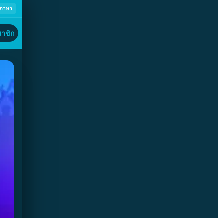
กภาษา
มาชิก