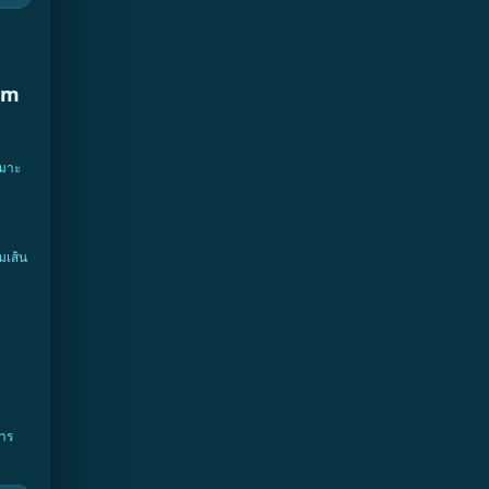
com
หมาะ
มเส้น
ด
การ