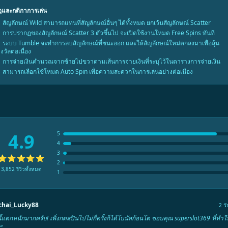
ฎและกติกาการเล่น
สัญลักษณ์ Wild สามารถแทนที่สัญลักษณ์อื่นๆ ได้ทั้งหมด ยกเว้นสัญลักษณ์ Scatter
การปรากฏของสัญลักษณ์ Scatter 3 ตัวขึ้นไป จะเปิดใช้งานโหมด Free Spins ทันที
ระบบ Tumble จะทำการลบสัญลักษณ์ที่ชนะออก และให้สัญลักษณ์ใหม่ตกลงมาเพื่อลุ้น
งวัลต่อเนื่อง
การจ่ายเงินคำนวณจากซ้ายไปขวาตามเส้นการจ่ายเงินที่ระบุไว้ในตารางการจ่ายเงิน
สามารถเลือกใช้โหมด Auto Spin เพื่อความสะดวกในการเล่นอย่างต่อเนื่อง
4.9
5
4
3
⭐⭐⭐⭐⭐
2
3,852 รีวิวทั้งหมด
1
hai_Lucky88
2 วั
ี้แตกหนักมากครับ! เพิ่งกดสปินไปไม่กี่ครั้งก็ได้โบนัสก้อนโต ขอบคุณ superslot369 ที่ทำให
”