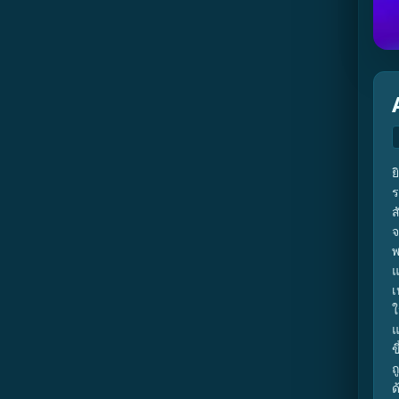
ย
ร
ส
จ
พ
แ
เ
ใ
แ
ข
ถ
ด