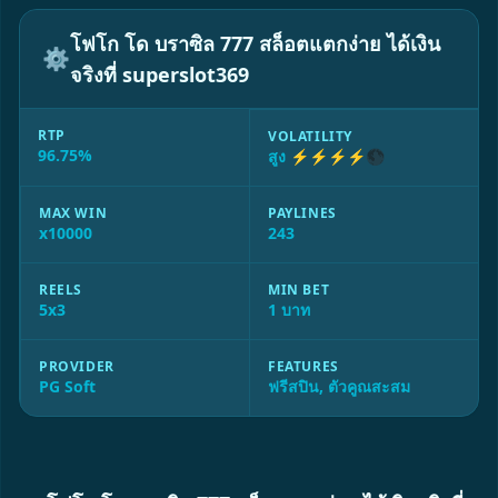
โฟโก โด บราซิล 777 สล็อตแตกง่าย ได้เงิน
⚙️
จริงที่ superslot369
RTP
VOLATILITY
96.75%
สูง ⚡⚡⚡⚡🌑
MAX WIN
PAYLINES
x10000
243
REELS
MIN BET
5x3
1 บาท
PROVIDER
FEATURES
PG Soft
ฟรีสปิน, ตัวคูณสะสม