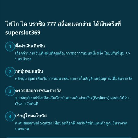
โฟโก โด บราซิล 777 สล็อตแตกง่าย ได้เงินจริงที่
superslot369
ตั้งค่าเงินเดิมพัน
1
เลือกจำนวนเงินเดิมพันที่คุณต้องการต่อการหมุนหนึ่งครั้ง โดยปรับที่ปุ่ม +/-
บนหน้าจอ
กดปุ่มหมุนสปิน
2
คลิกปุ่ม Spin เพื่อเริ่มการหมุนวงล้อ และรอให้สัญลักษณ์หยุดลงเพื่อลุ้นรางวัล
ตรวจสอบการชนะรางวัล
3
หากสัญลักษณ์ที่เหมือนกันเรียงกันตามเส้นจ่ายเงิน (Paylines) คุณจะได้รับ
เงินรางวัลทันที
เข้าสู่โหมดโบนัส
4
สะสมสัญลักษณ์ Scatter เพื่อปลดล็อกฟีเจอร์ฟรีสปินและตัวคูณเงินรางวัล
มหาศาล