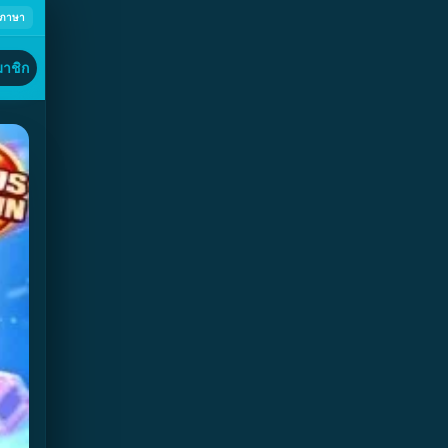
กภาษา
มาชิก