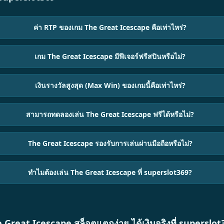
ค่า RTP ของเกม The Great Icescape คือเท่าไหร่?
เกม The Great Icescape มีฟีเจอร์ฟรีสปินหรือไม่?
เงินรางวัลสูงสุด (Max Win) ของเกมนี้คือเท่าไหร่?
สามารถทดลองเล่น The Great Icescape ฟรีได้หรือไม่?
The Great Icescape รองรับการเล่นผ่านมือถือหรือไม่?
ทำไมต้องเล่น The Great Icescape ที่ superslot369?
 Great Icescape สล็อตแตกง่าย ได้เงินจริงที่ superslot